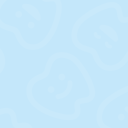
7 octobre 2025
Le régime canadien de soins dentaires est
maintenant ouvert à TOUS (peu importe l’âge)
depuis juin 2025.
Êtes-vous admissibles :
Régime canadien de soins
dentaires – Êtes-vous admissible – Canada.ca
Pour réaliser une demande, cliquez sur lien suivant :
Régime canadien de soins dentaires – Présenter
une demande – Canada.ca
Service téléphonique : 1-833-537-4342